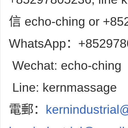
信 echo-ching or +
WhatsApp：+852978
Wechat: echo-ching
Line: kernmassage
電郵：
kernindustria