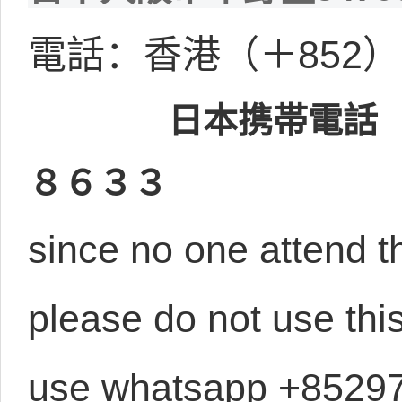
電話：香港（＋852）97
日本携帯電話（＋
８６３３
since no one attend t
please do not use thi
use whatsapp +85297