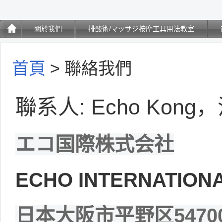
關於我們
排酸術/マッサジ按摩工具用法教室
首頁
>
聯絡我們
聯系人: Echo Kon
エコ国際株式会社
ECHO INTERNATIONA
日本大阪市平野区547000