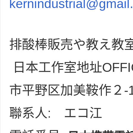
kernindustrial@gmail
排酸棒販売や教え教
日本工作室地址OFFIC
市平野区加美鞍作２-16
聯系人: エコ江