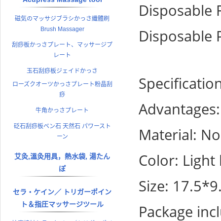
Disposable 
磁気のマッサジブラシかっさ纖體刷
Brush Massager
Disposable 
刮痧板かっさプレート、マッサージプ
レート
玉石刮痧板ジェイドかっさ
Specificatio
ローズクオーツかっさプレート粉晶刮
痧
Advantages: 
牛角かっさプレート
砭石刮痧板ベン石 天然石 パワースト
Material: N
ーン
Color: Light
艾灸,溫灸用具，熱水袋, 湯たん
ぽ
Size: 17.5*
セラ・ケイン／ トリガーポイン
ト＆指圧マッサージツール
Package inc