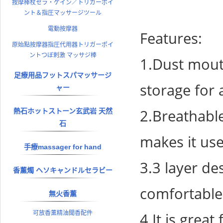
按摩棒杖セラ・ケイン／トリガーポイ
ント＆指圧マッサージツール
電動按摩器
Features:
原始點按摩器指圧代用器トリガーポイ
ントつぼ刺激 マッサジ棒
1.Dust mout
足療用品フットスパマッサージ
storage for 
ャー
2.Breathable
熱石ホットストーン玄武岩 天然
石
makes it us
手療massager for hand
3.3 layer des
香薰燭 ヘソキャンドルセラビー
comfortable
無火香薰
可放香薰精油聞香配件
4.It is grea