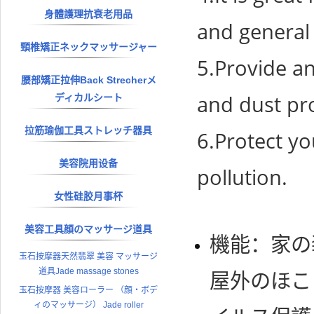
身體護理抗衰老用品
and general
頸椎矯正ネックマッサージャー
5.Provide an
腰部矯正拉伸Back Strecherメ
and dust pro
ディカルシート
拉筋瑜伽工具ストレッチ器具
6.Protect yo
美容院用设备
pollution.
女性硅胶月事杯
美容工具顔のマッサージ道具
機能：家の
玉石按摩器天然翡翠 美容 マッサージ
道具Jade massage stones
屋外のほこ
玉石按摩器 美容ローラー （顔・ボデ
ィのマッサージ） Jade roller