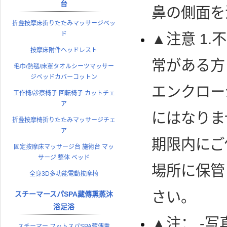
台
鼻の側面を
折叠按摩床折りたたみマッサージベッ
ド
▲注意 1
按摩床附件ヘッドレスト
常がある方
毛巾/熱毯/床罩タオルシーツマッサー
ジベッドカバーコットン
エンクロー
工作椅/診察椅子 回転椅子 カットチェ
ア
にはなりま
折叠按摩椅折りたたみマッサージチェ
ア
期限内にご
固定按摩床マッサージ台 施術台 マッ
サージ 整体 ベッド
場所に保管
全身3D多功能電動按摩椅
さい。
スチーマースパSPA藏傳熏蒸沐
浴足浴
▲注： -
スチーマー フットスパSPA藏傳熏