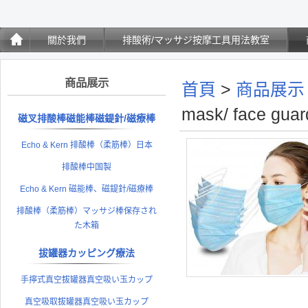
關於我們
排酸術/マッサジ按摩工具用法教室
商品展示
首頁
>
商品展示
mask/ face g
磁叉排酸棒磁能棒磁鍉針/磁療棒
Echo & Kern 排酸棒（柔筋棒）日本
排酸棒中国製
Echo & Kern 磁能棒、磁鍉針/磁療棒
排酸棒（柔筋棒）マッサジ棒保存され
た木箱
拔罐器カッピング療法
手擰式真空拔罐器真空吸い玉カップ
真空吸取拔罐器真空吸い玉カップ