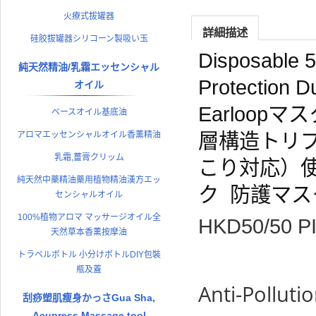
火療式拔罐器
詳細描述
硅胶拔罐器シリコーン製吸い玉
Disposable 5
純天然精油/乳霜エッセンシャル
Protection Du
オイル
Earloop
マスク
ベースオイル基底油
層構造トリプ
アロマエッセンシャルオイル香薰精油
乳霜,薑膏クリッム
こり対応）使
純天然中藥精油藥用植物精油漢方エッ
ク 防護マ
センシャルオイル
100%植物アロマ マッサージオイル全
HKD50/50 P
天然草本香薰按摩油
トラベルボトル 小分けボトルDIY包裝
瓶及蓋
Anti-Pollut
刮痧塑肌瘦身かっさGua Sha,
Acupress Massage tool