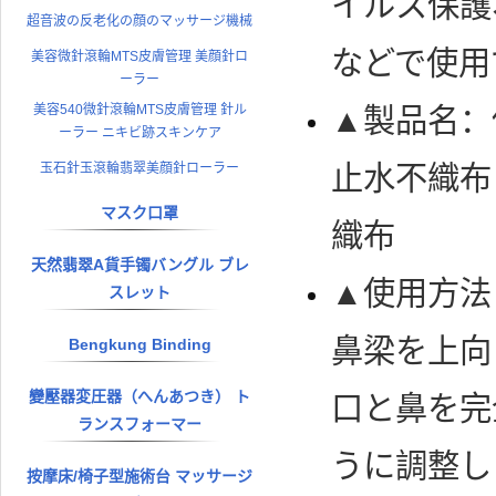
イルス保護
超音波の反老化の顔のマッサージ機械
などで使用
美容微針滾輪MTS皮膚管理 美顔針ロ
ーラー
美容540微針滾輪MTS皮膚管理 針ル
▲製品名：
ーラー ニキビ跡スキンケア
止水不織布
玉石針玉滾輪翡翠美顔針ローラー
マスク口罩
織布
天然翡翠A貨手镯バングル ブレ
▲使用方法
スレット
鼻梁を上向
Bengkung Binding
變壓器変圧器（へんあつき） ト
口と鼻を完
ランスフォーマー
うに調整し
按摩床/椅子型施術台 マッサージ