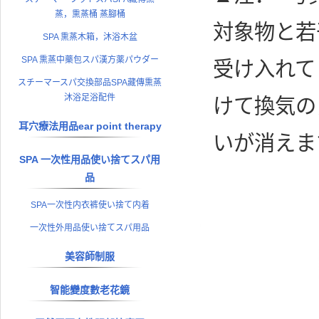
蒸，熏蒸桶 蒸腳桶
対象物と若
SPA 熏蒸木箱，沐浴木盆
SPA 熏蒸中藥包スパ漢方薬パウダー
受け入れて
スチーマースパ交換部品SPA藏傳熏蒸
沐浴足浴配件
けて換気の
耳穴療法用品ear point therapy
いが消え
SPA 一次性用品使い捨てスパ用
品
SPA一次性内衣裤使い捨て内着
一次性外用品使い捨てスパ用品
美容師制服
智能變度數老花鏡