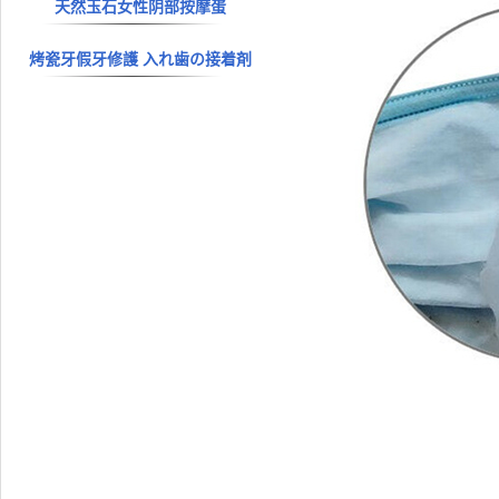
天然玉石女性阴部按摩蛋
烤瓷牙假牙修護 入れ歯の接着剤